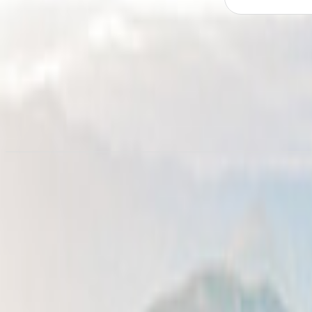
Alquiler de autocaravanas en
Fe
desde 67,33 €/noche
Alquiler autocaravanas