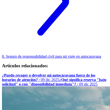
8. Seguro de responsabilidad civil para mi viaje en autocaravana
Artículos relacionados:
¿Puedo recoger o devolver mi autocaravana fuera de los
horarios de atención?
/
09 dic 2025
¿Qué significa reserva "bajo
solicitud" o con "disponibilidad inmediata"?
/
09 dic 2025