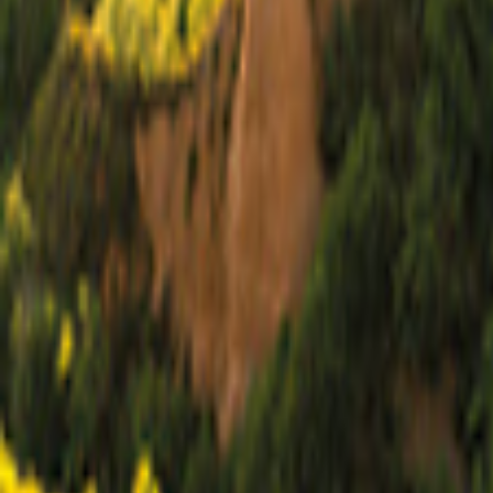
Burdeos
Mapa
Filtro
0
34 ofertas
para tus vacaciones en Burdeos