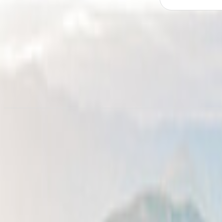
Alquiler de autocaravanas en
B
desde 78,86 €/noche
Alquiler autocaravanas