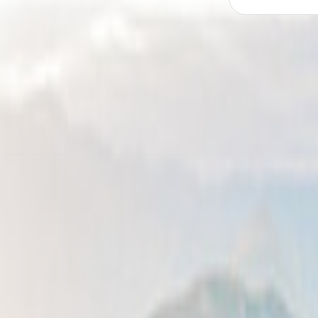
Alquiler de autocaravanas en
M
desde 67,29 €/noche
Alquiler autocaravanas